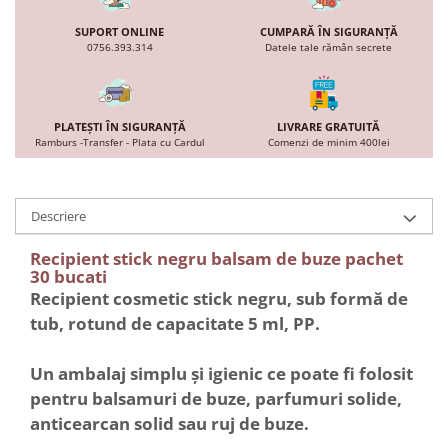
SUPORT ONLINE
CUMPARĂ ÎN SIGURANȚĂ
0756.393.314
Datele tale rămân secrete
PLATEȘTI ÎN SIGURANȚĂ
LIVRARE GRATUITĂ
Ramburs -Transfer - Plata cu Cardul
Comenzi de minim 400lei
Descriere
Recipient stick negru balsam de buze pachet
30 bucati
Recipient cosmetic stick negru, sub formă de
tub, rotund de capacitate 5 ml, PP.
Un ambalaj simplu și igienic ce poate fi folosit
pentru balsamuri de buze, parfumuri solide,
anticearcan solid sau ruj de buze.