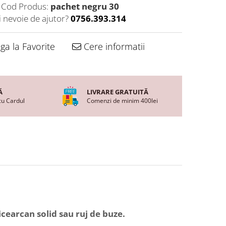
Cod Produs:
pachet negru 30
i nevoie de ajutor?
0756.393.314
a la Favorite
Cere informatii
Ă
LIVRARE GRATUITĂ
cu Cardul
Comenzi de minim 400lei
icearcan solid sau ruj de buze.