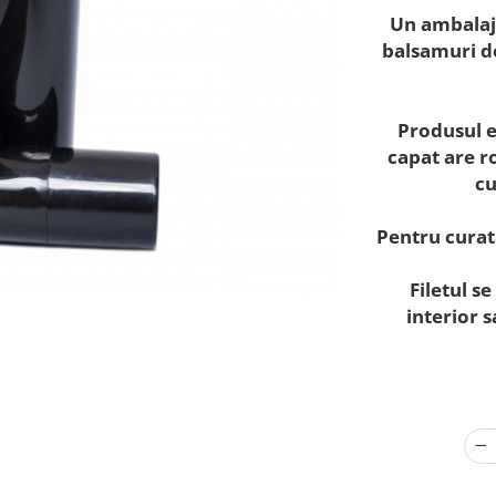
Un ambalaj 
balsamuri de
Produsul es
capat are ro
cu
Pentru curat
Filetul s
interior s