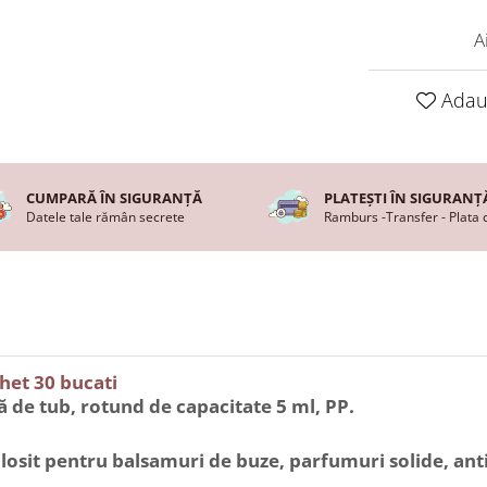
A
Adaug
CUMPARĂ ÎN SIGURANȚĂ
PLATEȘTI ÎN SIGURANȚ
Datele tale rămân secrete
Ramburs -Transfer - Plata 
het 30 bucati
 de tub, rotund de capacitate 5 ml, PP.
olosit pentru balsamuri de buze, parfumuri solide, ant