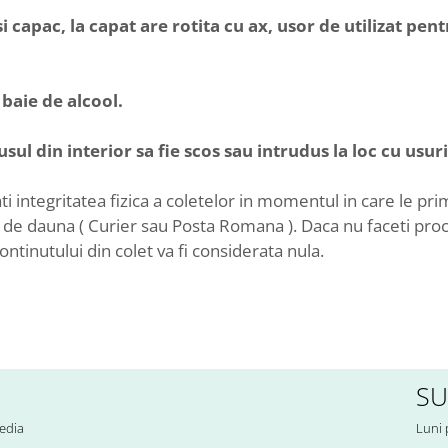
i capac, la capat are rotita cu ax, usor de utilizat pen
baie de alcool.
usul din interior sa fie scos sau intrudus la loc cu usur
 integritatea fizica a coletelor in momentul in care le pri
bal de dauna ( Curier sau Posta Romana ). Daca nu faceti pr
continutului din colet va fi considerata nula.
SU
edia
Luni 