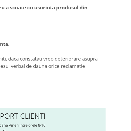
tru a scoate cu usurinta produsul din
inta.
miti, daca constatati vreo deteriorare asupra
ocesul verbal de dauna orice reclamatie
PORT CLIENTI
până Vineri intre orele 8-16