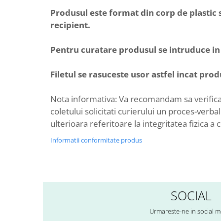
Produsul este format din corp de plastic s
recipient.
Pentru curatare produsul se intruduce in 
Filetul se rasuceste usor astfel incat prod
Nota informativa: Va recomandam sa verificati
coletului solicitati curierului un proces-ver
ulterioara referitoare la integritatea fizica a 
Informatii conformitate produs
SOCIAL
Urmareste-ne in social m