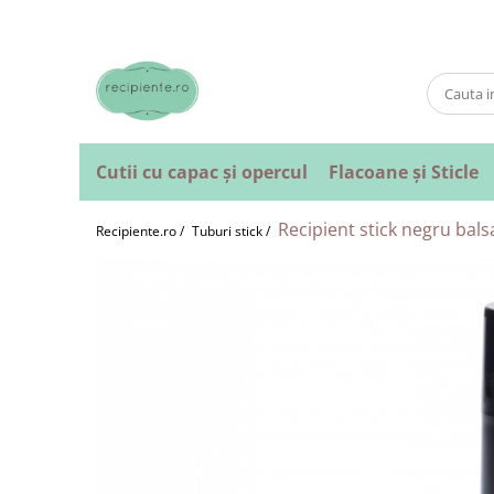
Cutii cu capac și opercul
Flacoane și Sticle
Recipient stick negru bal
Recipiente.ro /
Tuburi stick /