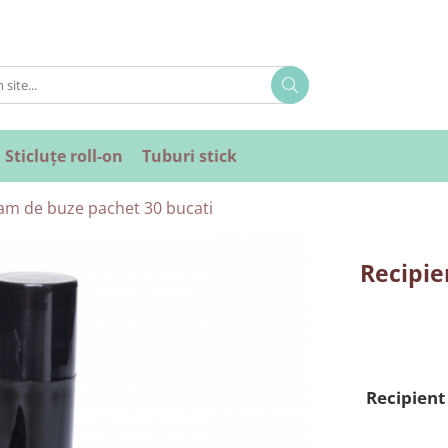
Sticluțe roll-on
Tuburi stick
sam de buze pachet 30 bucati
Recipie
Recipient