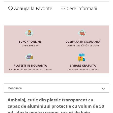
Adauga la Favorite
Cere informatii
SUPORT ONLINE
CUMPARĂ ÎN SIGURANȚĂ
0756.393.314
Datele tale rămân secrete
PLATEȘTI ÎN SIGURANȚĂ
LIVRARE GRATUITĂ
Ramburs -Transfer - Plata cu Cardul
Comenzi de minim 400lei
Descriere
Ambalaj, cutie din plastic transparent cu
capac de aluminiu si protectie cu volum de 50
ml, ideala pentru creme, saruri de baie,