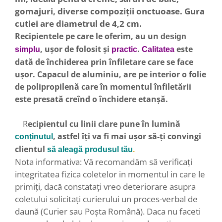
gomajuri, diverse compoziţii onctuoase. Gura
cutiei are diametrul de 4,2 cm.
Recipientele pe care le oferim, au un
design
, ușor de folosit și
.
este
simplu
practic
Calitatea
dată de închiderea prin înfiletare care se face
ușor. Capacul de aluminiu, are pe interior o folie
de polipropilenă care în momentul înfiletării
este presată creînd o închidere etanșă.
R
ecipientul cu linii clare pune în lumină
, astfel îți va fi mai ușor să-ți convingi
conținutul
clientul
să aleagă
produsul tău
.
Nota informativa: Vă recomandăm să verificați
integritatea fizica coletelor in momentul in care le
primiți, dacă constatați vreo deteriorare asupra
coletului solicitați curierului un proces-verbal de
daună (Curier sau Poșta Română). Daca nu faceti