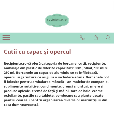
Cutii cu capac și opercul
Recipiente.ro vă oferă categoria de borcane, cutii, recipiente,
ambalaje din plastic de diferite capacități: 30ml, 50ml, 100 ml si
250 ml. Borcanele au capac de aluminiu ce se înfiletează,
opercul și garnitură ce asigură o închidere etanș. Borcanele pot
fi folosite pentru ambalarea mâncării animalelor de companie,
suplimente nutritive, condimente, cremă și unturi, miere și
produse apicole, cremă de față și mâini, sare de baie, creme
exfoliante, pastile sau tablete, bomboane sau plante uscate
pentru ceai sau pentru organizarea diverselor mărunțișuri din
casa dumneavoastră.