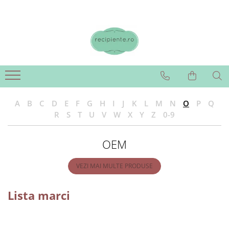
A
B
C
D
E
F
G
H
I
J
K
L
M
N
O
P
Q
R
S
T
U
V
W
X
Y
Z
0-9
OEM
VEZI MAI MULTE PRODUSE
Lista marci